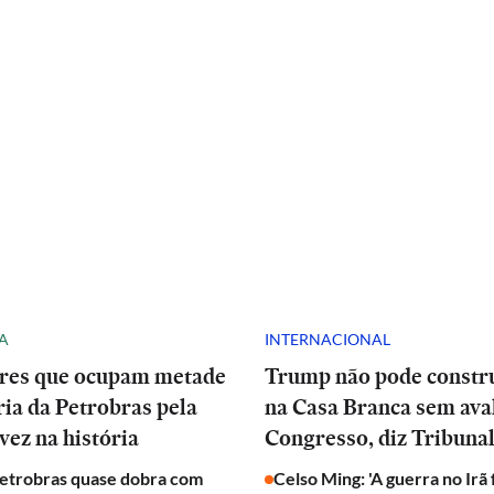
A
INTERNACIONAL
res que ocupam metade
Trump não pode constru
ria da Petrobras pela
na Casa Branca sem ava
vez na história
Congresso, diz Tribuna
Petrobras quase dobra com
Celso Ming: 'A guerra no Irã