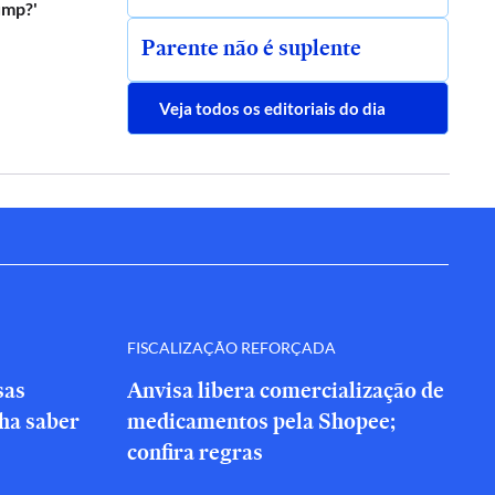
ump?'
Parente não é suplente
Veja todos os editoriais do dia
FISCALIZAÇÃO REFORÇADA
sas
Anvisa libera comercialização de
nha saber
medicamentos pela Shopee;
confira regras