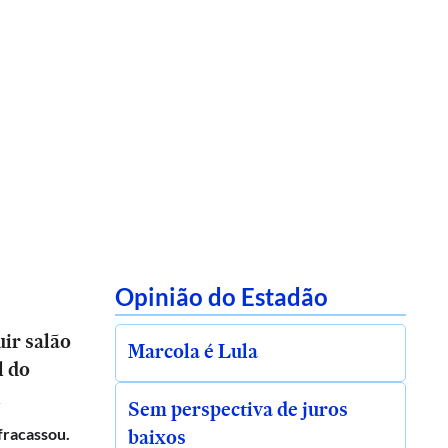
Opinião do Estadão
ir salão
Marcola é Lula
l do
l
Sem perspectiva de juros
baixos
 fracassou.