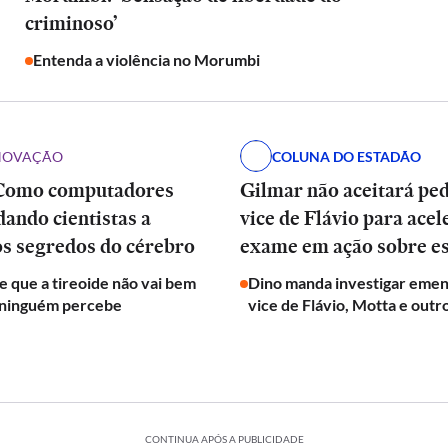
criminoso’
Entenda a violência no Morumbi
INOVAÇÃO
COLUNA DO ESTADÃO
Como computadores
Gilmar não aceitará pe
dando cientistas a
vice de Flávio para acel
os segredos do cérebro
exame em ação sobre e
de que a tireoide não vai bem
Dino manda investigar emen
 ninguém percebe
vice de Flávio, Motta e outr
CONTINUA APÓS A PUBLICIDADE