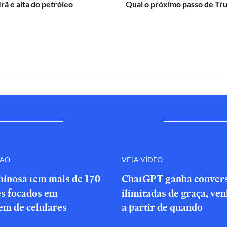
Irã e alta do petróleo
Qual o próximo passo de Tr
ÇÃO
VEJA VÍDEO
minosa tem mais de 170
ChatGPT ganha conver
es focados em
ilimitadas de graça, ve
em de celulares
a partir de quando