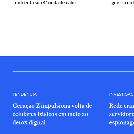
enfrenta sua 4ª onda de calor
guerra no 
TENDÊNCIA
INVESTIGA
Geração Z impulsiona volta de
Rede cri
celulares básicos em meio ao
servidor
detox digital
espionag