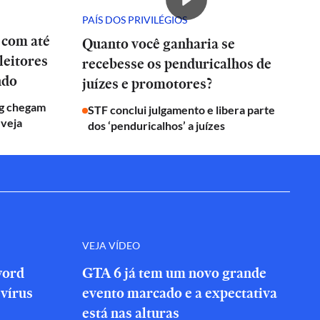
PAÍS DOS PRIVILÉGIOS
 com até
Quanto você ganharia se
leitores
recebesse os penduricalhos de
ndo
juízes e promotores?
g chegam
STF conclui julgamento e libera parte
 veja
dos ‘penduricalhos’ a juízes
VEJA VÍDEO
word
GTA 6 já tem um novo grande
vírus
evento marcado e a expectativa
está nas alturas