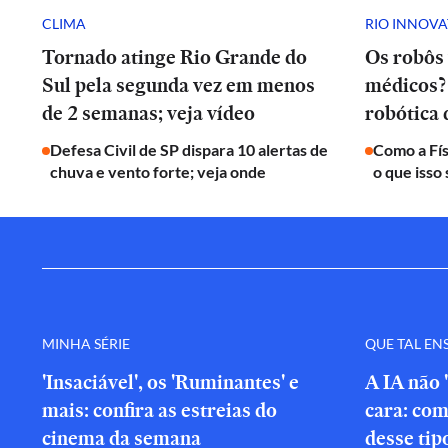
CLIMA
RIO INNOV
Tornado atinge Rio Grande do
Os robôs 
Sul pela segunda vez em menos
médicos? 
de 2 semanas; veja vídeo
robótica
Defesa Civil de SP dispara 10 alertas de
Como a Fís
chuva e vento forte; veja onde
o que isso 
MINHA SÉRIE
QUE TAL EN
'Insaciável', os 'Ruminantes' e
A IA não 
mais: confira as estreias do
cara: com
cinema da semana
desse tip