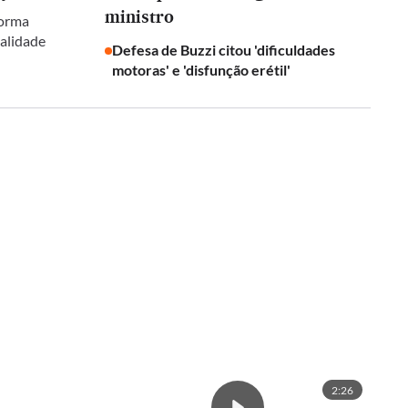
ministro
forma
galidade
Defesa de Buzzi citou 'dificuldades
motoras' e 'disfunção erétil'
2:26