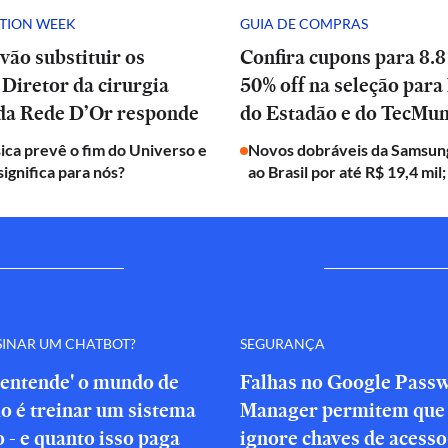
ATION WEEK
GUIA DE COMPRAS
vão substituir os
Confira cupons para 8.8
Diretor da cirurgia
50% off na seleção para 
 da Rede D’Or responde
do Estadão e do TecMu
ica prevê o fim do Universo e
Novos dobráveis da Samsun
significa para nós?
ao Brasil por até R$ 19,4 mil;
SINAR UM CHATBOT?
SEGURANÇA
'entende' o mundo de
Falhas no Google Pass
o é treinar um sistema
Manager permitem que 
o - e quanto isso paga
ignore chaves de acesso