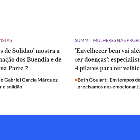
VISTAS
SUMMIT MULHERES NAS PROFI
 de Solidão' mostra a
'Envelhecer bem vai al
mação dos Buendía e de
ter doenças': especialis
na Parte 2
4 pilares para ter velhic
de Gabriel García Márquez
Beth Goulart: 'Em tempos de
 e solidão
precisamos nos emocionar j