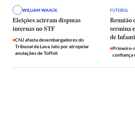
WILLIAM WAACK
FUTEBOL
Eleições acirram disputas
Reunião d
internas no STF
termina 
de Infant
CNJ afasta desembargadores do
Tribunal da Lava Jato por atropelar
Primeiro-m
anulações de Toffoli
confiança 