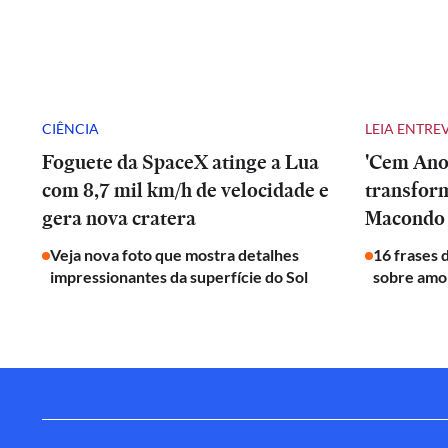
CIÊNCIA
LEIA ENTRE
Foguete da SpaceX atinge a Lua
'Cem Anos
com 8,7 mil km/h de velocidade e
transfor
gera nova cratera
Macondo 
Veja nova foto que mostra detalhes
16 frases 
impressionantes da superfície do Sol
sobre amor