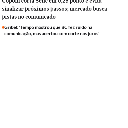
Copom corta Selic em 0,25 ponto e evita
sinalizar próximos passos; mercado busca
pistas no comunicado
Gribel: 'Tempo mostrou que BC fez ruído na
comunicação, mas acertou com corte nos juros'