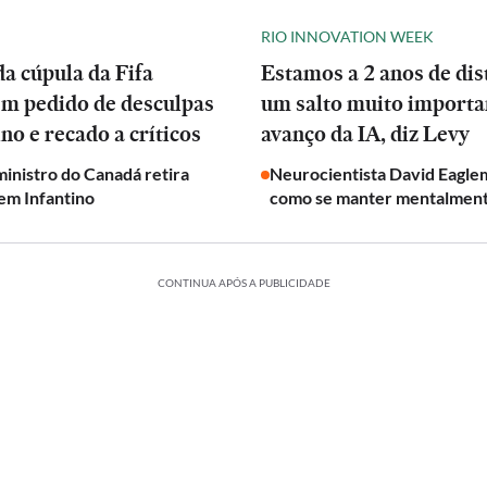
RIO INNOVATION WEEK
a cúpula da Fifa
Estamos a 2 anos de dis
em pedido de desculpas
um salto muito importa
ino e recado a críticos
avanço da IA, diz Levy
inistro do Canadá retira
Neurocientista David Eagle
em Infantino
como se manter mentalmen
CONTINUA APÓS A PUBLICIDADE