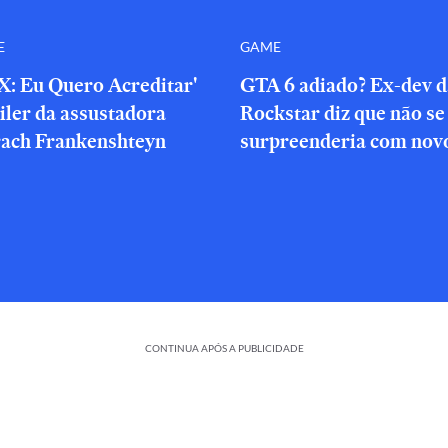
E
GAME
X: Eu Quero Acreditar'
GTA 6 adiado? Ex-dev d
iler da assustadora
Rockstar diz que não se
rach Frankenshteyn
surpreenderia com novo
CONTINUA APÓS A PUBLICIDADE