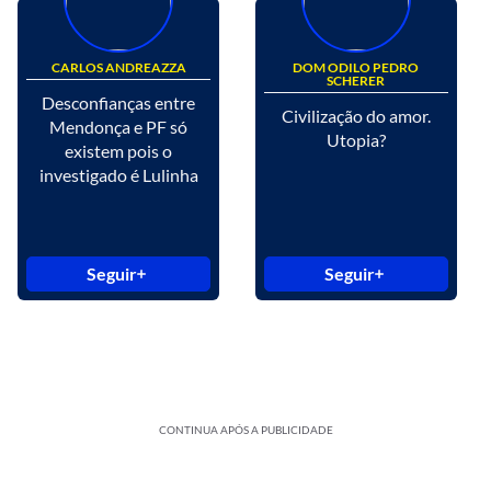
CARLOS ANDREAZZA
DOM ODILO PEDRO
SCHERER
Desconfianças entre
Civilização do amor.
Mendonça e PF só
Utopia?
existem pois o
investigado é Lulinha
Seguir
Seguir
CONTINUA APÓS A PUBLICIDADE