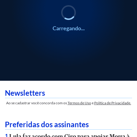
Carregando...
Newsletters
Ao se cadastrar você concorda com os
Termos de Uso
e
Política de Privacidade.
Preferidas dos assinantes
Lula faz acordo com Ciro para apoiar Motta à
1
.