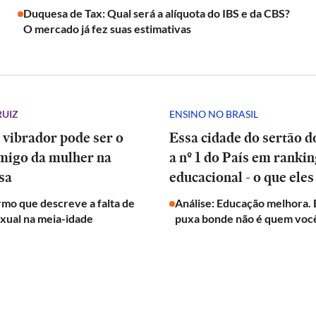
Duquesa de Tax: Qual será a alíquota do IBS e da CBS?
O mercado já fez suas estimativas
RUIZ
ENSINO NO BRASIL
 vibrador pode ser o
Essa cidade do sertão d
migo da mulher na
a nº 1 do País em ranki
sa
educacional - o que eles
mo que descreve a falta de
Análise: Educação melhora.
exual na meia-idade
puxa bonde não é quem voc