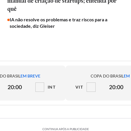
manual de criação de startups; entenda por
quê
IA não resolve os problemas e traz riscos para a
sociedade, diz Gleiser
DO BRASIL
EM BREVE
COPA DO BRASIL
EM
20:00
20:00
INT
VIT
CONTINUA APÓS A PUBLICIDADE