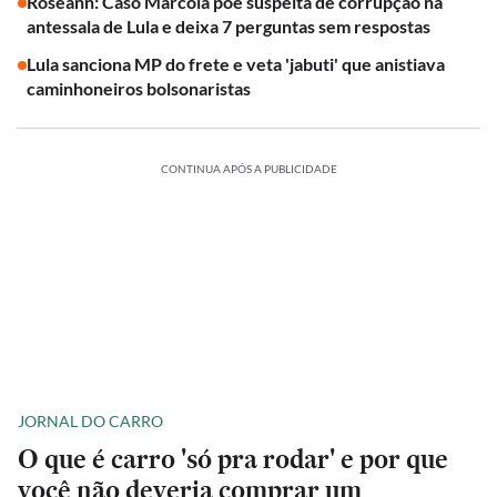
Roseann: Caso Marcola põe suspeita de corrupção na
antessala de Lula e deixa 7 perguntas sem respostas
Lula sanciona MP do frete e veta 'jabuti' que anistiava
caminhoneiros bolsonaristas
CONTINUA APÓS A PUBLICIDADE
JORNAL DO CARRO
O que é carro 'só pra rodar' e por que
você não deveria comprar um