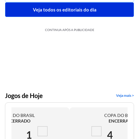
Veja todos os editoriais do dia
CONTINUA APÓS A PUBLICIDADE
Jogos de Hoje
Veja mais >
COPA DO BRASIL
COPA DO BRASI
ENCERRADO
ENCERRADO
2
1
4
0