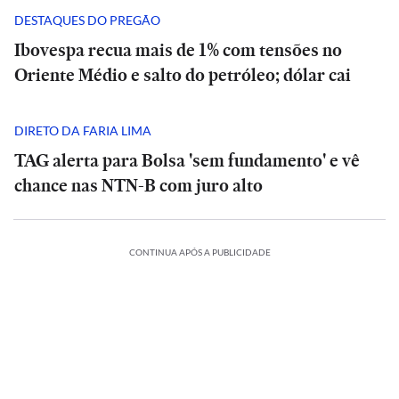
DESTAQUES DO PREGÃO
Ibovespa recua mais de 1% com tensões no
Oriente Médio e salto do petróleo; dólar cai
DIRETO DA FARIA LIMA
TAG alerta para Bolsa 'sem fundamento' e vê
chance nas NTN-B com juro alto
ESPORTES
CONTINUA APÓS A PUBLICIDADE
A
CIÊNCIA
O
Diniz
suspiro
se
ORTES
ECONOMIA
ESPORTES
ECONOMIA
final
ESPORTES
ESPORTES
diz
ria
Meta
do
Vitória
Meta
‘ansioso’
o:
ia
é
Veja
Universo:
goleia
Diniz
é
INTERNACIONAL
INTERNACIONAL
letico-
condenada
os
como
Athletico-
se
condenada
para
Casa
MRV:
a
memes
a
PR
Casa
diz
MRV:
a
contar
ESPORTES
ESPORTES
Branca
Resia
pagar
da
Física
em
Branca
‘ansioso’
Resia
pagar
ESPORTES
ESPORTES
com
ada
usa
México
vende
US$
eliminação
prevê
virada
usa
México
para
vende
US$
Memphis
referência
presta
Diniz
ativos
567
do
o
que
referência
presta
contar
Diniz
ativos
567