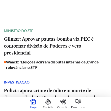
MINISTRO DO STF
Gilmar: Aprovar pautas-bomba via PEC é
contornar divisão de Poderes e veto
presidencial
Waack: 'Eleições acirram disputas internas de grande
relevância no STF'
INVESTIGAÇÃO
Polícia apura crime de ódio em morte de
doutorando da USP e advogado encontrado
morto em estrada de São Paulo
Hoje
Em Alta
Opinião
Descubra