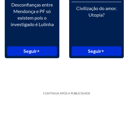
Desconfianças entre
Civilização do amor.
Mendonça e PF só
Utopia?
existem pois o
investigado é Lulinha
Seguir
Seguir
CONTINUA APÓS A PUBLICIDADE