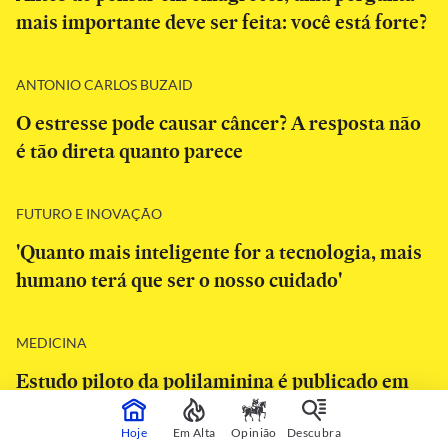
mais importante deve ser feita: você está forte?
ANTONIO CARLOS BUZAID
O estresse pode causar câncer? A resposta não
é tão direta quanto parece
FUTURO E INOVAÇÃO
'Quanto mais inteligente for a tecnologia, mais
humano terá que ser o nosso cuidado'
MEDICINA
Estudo piloto da polilaminina é publicado em
revista científica com tom cauteloso sobre
eficácia
Hoje
Em Alta
Opinião
Descubra