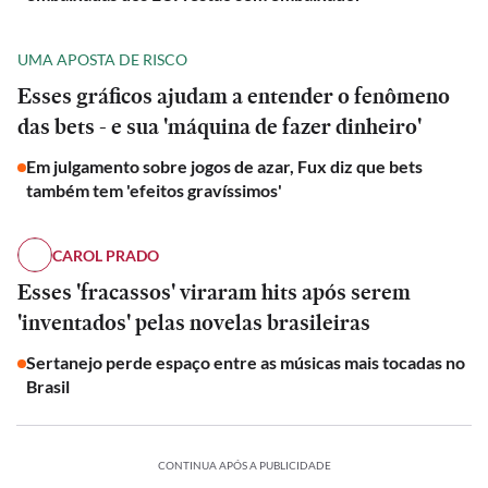
UMA APOSTA DE RISCO
Esses gráficos ajudam a entender o fenômeno
das bets - e sua 'máquina de fazer dinheiro'
Em julgamento sobre jogos de azar, Fux diz que bets
também tem 'efeitos gravíssimos'
CAROL PRADO
Esses 'fracassos' viraram hits após serem
'inventados' pelas novelas brasileiras
Sertanejo perde espaço entre as músicas mais tocadas no
Brasil
INTERNACIONAL
Lula
avalia
POLÍTICA
POLÍTICA
Lucro
Lucro
alcance
INTERNACIONAL
CONTINUA APÓS A PUBLICIDADE
da
Promessa
da
Promessa
da
ECONOMIA
ESPORTES
ECONOMIA
ESPORTES
Aura
de
Lula
Aura
de