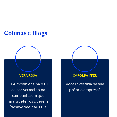
Colunas e Blogs
VERA ROSA
CAROL PAIFFER
Lu Alckmin ensina o PT
Você investiria na sua
a usar vermelho na
própria empresa?
campanha em que
marqueteiros querem
‘desavermelhar’ Lula