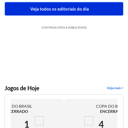
Veja todos os editoriais do dia
CONTINUA APÓS A PUBLICIDADE
Jogos de Hoje
Veja mais >
COPA DO BRASIL
COPA DO BRASI
ENCERRADO
ENCERRADO
2
1
4
0