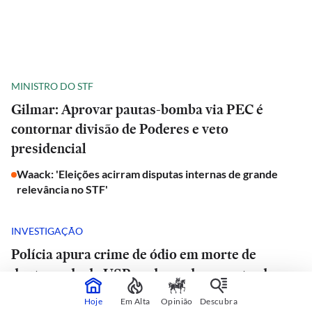
MINISTRO DO STF
Gilmar: Aprovar pautas-bomba via PEC é
contornar divisão de Poderes e veto
presidencial
Waack: 'Eleições acirram disputas internas de grande
relevância no STF'
INVESTIGAÇÃO
Polícia apura crime de ódio em morte de
doutorando da USP e advogado encontrado
morto em estrada de São Paulo
Hoje
Em Alta
Opinião
Descubra