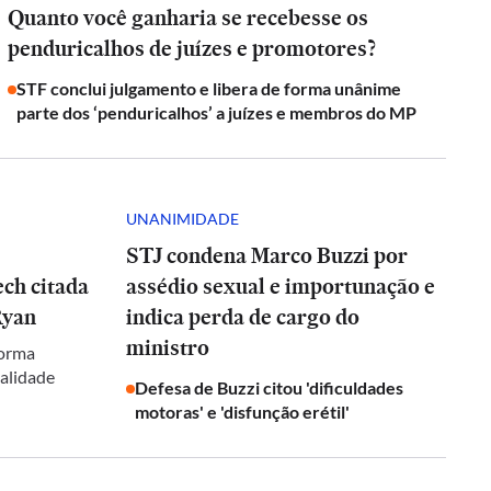
Quanto você ganharia se recebesse os
penduricalhos de juízes e promotores?
STF conclui julgamento e libera de forma unânime
parte dos ‘penduricalhos’ a juízes e membros do MP
UNANIMIDADE
STJ condena Marco Buzzi por
ch citada
assédio sexual e importunação e
Ryan
indica perda de cargo do
ministro
forma
galidade
Defesa de Buzzi citou 'dificuldades
motoras' e 'disfunção erétil'