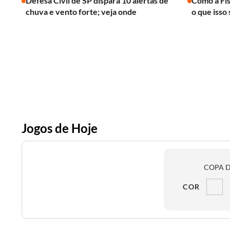
Defesa Civil de SP dispara 10 alertas de
Como a Fís
chuva e vento forte; veja onde
o que isso 
Jogos de Hoje
COPA D
COR