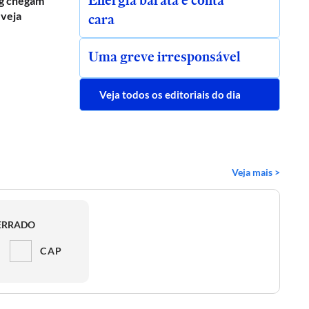
Energia barata e conta
g chegam
 veja
cara
Uma greve irresponsável
Veja todos os editoriais do dia
Veja mais >
ERRADO
CAP