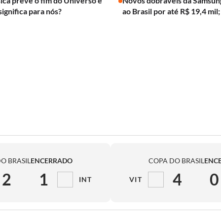
ica prevê o fim do Universo e
Novos dobráveis da Samsun
significa para nós?
ao Brasil por até R$ 19,4 mil;
O BRASIL
ENCERRADO
COPA DO BRASIL
ENC
2
1
4
0
INT
VIT