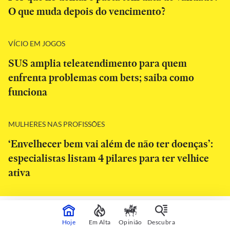
O que muda depois do vencimento?
VÍCIO EM JOGOS
SUS amplia teleatendimento para quem
enfrenta problemas com bets; saiba como
funciona
MULHERES NAS PROFISSÕES
‘Envelhecer bem vai além de não ter doenças’:
especialistas listam 4 pilares para ter velhice
ativa
CONTINUA APÓS A PUBLICIDADE
Hoje
Em Alta
Opinião
Descubra