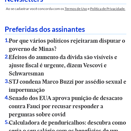
Ao se cadastrar você concorda com os
Termos de Uso
e
Política de Privacidade.
Preferidas dos assinantes
Por que vários políticos rejeitaram disputar o
1
.
governo de Minas?
Efeitos do aumento da dívida são visíveis e
2
.
ajuste fiscal é urgente, dizem Vescovi e
Schwartsman
STJ condena Marco Buzzi por assédio sexual e
3
.
importunação
Senado dos EUA aprova punição de desacato
4
.
contra Fauci por recusar responder a
perguntas sobre covid
Calculadora de penduricalhos: descubra como
5
.
seria o seu salário com os benefícios de um