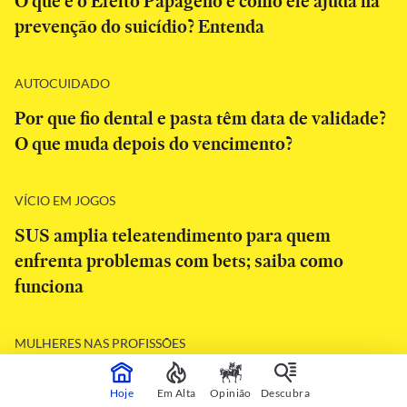
O que é o Efeito Papageno e como ele ajuda na
prevenção do suicídio? Entenda
AUTOCUIDADO
Por que fio dental e pasta têm data de validade?
O que muda depois do vencimento?
VÍCIO EM JOGOS
SUS amplia teleatendimento para quem
enfrenta problemas com bets; saiba como
funciona
MULHERES NAS PROFISSÕES
‘Envelhecer bem vai além de não ter doenças’:
Hoje
Em Alta
Opinião
Descubra
especialistas listam 4 pilares para ter velhice