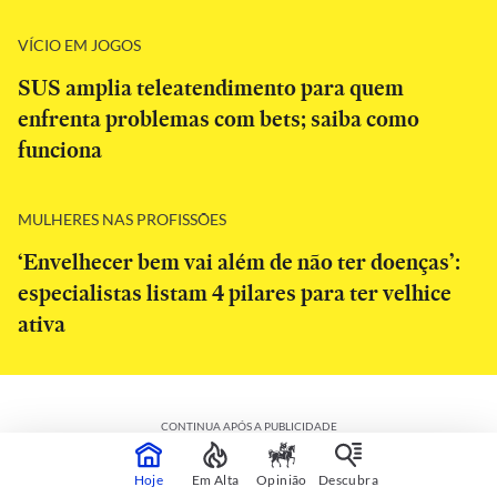
VÍCIO EM JOGOS
SUS amplia teleatendimento para quem
enfrenta problemas com bets; saiba como
funciona
MULHERES NAS PROFISSÕES
‘Envelhecer bem vai além de não ter doenças’:
especialistas listam 4 pilares para ter velhice
ativa
CONTINUA APÓS A PUBLICIDADE
Hoje
Em Alta
Opinião
Descubra